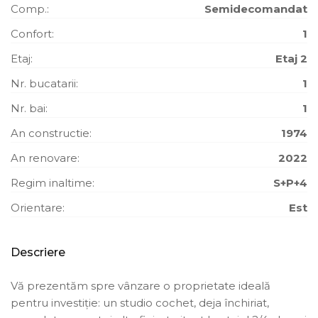
Comp.:
Semidecomandat
Confort:
1
Etaj:
Etaj 2
Nr. bucatarii:
1
Nr. bai:
1
An constructie:
1974
An renovare:
2022
Regim inaltime:
S+P+4
Orientare:
Est
Descriere
Vă prezentăm spre vânzare o proprietate ideală
pentru investiție: un studio cochet, deja închiriat,