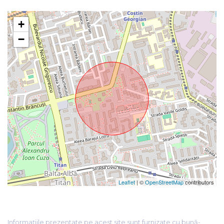
+
−
Leaflet
| ©
OpenStreetMap
contributors
Informațiile prezentate pe acest site sunt furnizate cu bună-