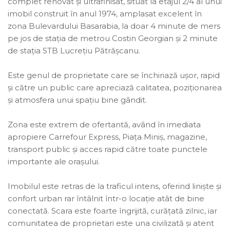
complet renovat și ultrafinisat, situat la etajul 2/4 al unui
imobil construit în anul 1974, amplasat excelent în
zona Bulevardului Basarabia, la doar 4 minute de mers
pe jos de stația de metrou Costin Georgian și 2 minute
de stația STB Lucrețiu Pătrășcanu.
Este genul de proprietate care se închiriază ușor, rapid
și către un public care apreciază calitatea, poziționarea
și atmosfera unui spațiu bine gândit.
Zona este extrem de ofertantă, având în imediata
apropiere Carrefour Express, Piața Miniș, magazine,
transport public și acces rapid către toate punctele
importante ale orașului.
Imobilul este retras de la traficul intens, oferind liniște și
confort urban rar întâlnit într-o locație atât de bine
conectată. Scara este foarte îngrijită, curățată zilnic, iar
comunitatea de proprietari este una civilizată și atent