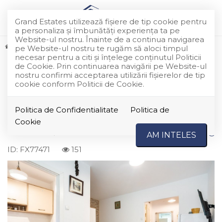
Grand Estates utilizează fişiere de tip cookie pentru
a personaliza și îmbunătăți experiența ta pe
Website-ul nostru. Înainte de a continua navigarea
Vanzare
Apartamente
Bucuresti
Baba Novac
pe Website-ul nostru te rugăm să aloci timpul
EXCLUSIVITATE
DE VANZARE
necesar pentru a citi și înțelege conținutul Politicii
Garsonieră Premium |
de Cookie. Prin continuarea navigării pe Website-ul
nostru confirmi acceptarea utilizării fişierelor de tip
Investiție Inteligentă lângă
cookie conform Politicii de Cookie.
Metrou Costin Georgian
Politica de Confidentialitate
Politica de
Cookie
Bucuresti, Baba Novac
65.000€
AM INTELES
ID: FX77471
151