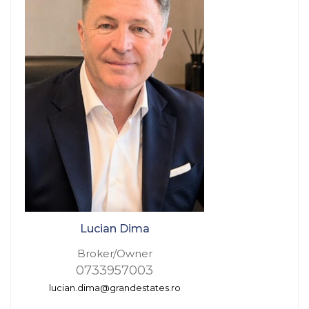
Lucian Dima
Broker/Owner
0733957003
lucian.dima@grandestates.ro