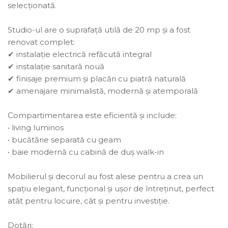
selecționată.
Studio-ul are o suprafață utilă de 20 mp și a fost
renovat complet:
✔ instalație electrică refăcută integral
✔ instalație sanitară nouă
✔ finisaje premium și placări cu piatră naturală
✔ amenajare minimalistă, modernă și atemporală
Compartimentarea este eficientă și include:
• living luminos
• bucătărie separată cu geam
• baie modernă cu cabină de duș walk-in
Mobilierul și decorul au fost alese pentru a crea un
spațiu elegant, funcțional și ușor de întreținut, perfect
atât pentru locuire, cât și pentru investiție.
Dotări: