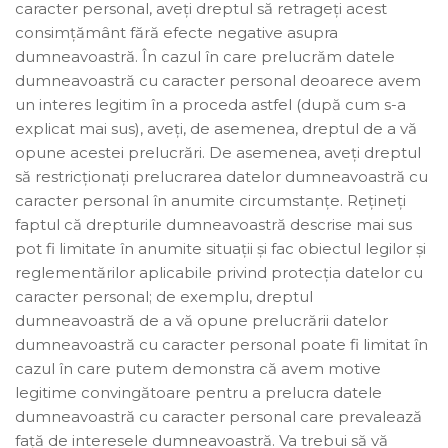
caracter personal, aveți dreptul să retrageți acest
consimțământ fără efecte negative asupra
dumneavoastră. În cazul în care prelucrăm datele
dumneavoastră cu caracter personal deoarece avem
un interes legitim în a proceda astfel (după cum s-a
explicat mai sus), aveți, de asemenea, dreptul de a vă
opune acestei prelucrări. De asemenea, aveți dreptul
să restricționați prelucrarea datelor dumneavoastră cu
caracter personal în anumite circumstanțe. Rețineți
faptul că drepturile dumneavoastră descrise mai sus
pot fi limitate în anumite situații și fac obiectul legilor și
reglementărilor aplicabile privind protecția datelor cu
caracter personal; de exemplu, dreptul
dumneavoastră de a vă opune prelucrării datelor
dumneavoastră cu caracter personal poate fi limitat în
cazul în care putem demonstra că avem motive
legitime convingătoare pentru a prelucra datele
dumneavoastră cu caracter personal care prevalează
față de interesele dumneavoastră. Va trebui să vă