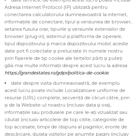
Adresa Internet Protocol (IP) utilizată pentru
conectarea calculatorului dumneavoastră la internet,
informațiile de conectare, tipul și versiunea de browser,
setarea fusului orar, tipurile și versiunile extensiilor de
browser (plug-in), sistemul și platforma de operare,
tipul dispozitivului și marca dispozitivului mobil; aceste
date pot fi colectate și prelucrate în numele nostru
prin fişierele de tip cookie ale terțelor părți și puteți
găsi mai multe informații despre acest lucru la adresa
https://grandestates.ro/gdpr/politica-de-cookie
;
date despre vizita dumneavoastră, de exemplu
acest lucru poate include Localizatoare uniforme de
resurse (URL) complete, secvență de clicuri către, prin
și de la Website-ul noastru (inclusiv data și ora),
informațiile sau produsele pe care le-ați vizualizat sau
căutat (inclusiv articolele de top citite, categoriile de
top accesate, timpii de răspuns al paginilor, erorile de
descărcare, durata vizitelor pe anumite pagini (inclusiv