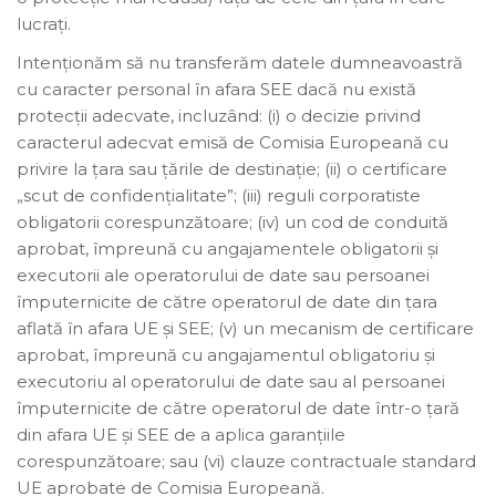
lucrați.
Intenționăm să nu transferăm datele dumneavoastră
cu caracter personal în afara SEE dacă nu există
protecții adecvate, incluzând: (i) o decizie privind
caracterul adecvat emisă de Comisia Europeană cu
privire la țara sau țările de destinație; (ii) o certificare
„scut de confidențialitate”; (iii) reguli corporatiste
obligatorii corespunzătoare; (iv) un cod de conduită
aprobat, împreună cu angajamentele obligatorii și
executorii ale operatorului de date sau persoanei
împuternicite de către operatorul de date din țara
aflată în afara UE și SEE; (v) un mecanism de certificare
aprobat, împreună cu angajamentul obligatoriu și
executoriu al operatorului de date sau al persoanei
împuternicite de către operatorul de date într-o țară
din afara UE și SEE de a aplica garanțiile
corespunzătoare; sau (vi) clauze contractuale standard
UE aprobate de Comisia Europeană.