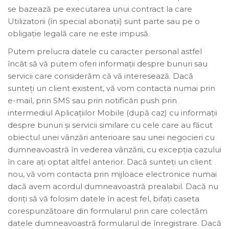
se bazează pe executarea unui contract la care
Utilizatorii (în special abonații) sunt parte sau pe o
obligație legală care ne este impusă.
Putem prelucra datele cu caracter personal astfel
încât să vă putem oferi informații despre bunuri sau
servicii care considerăm că vă interesează. Dacă
sunteți un client existent, vă vom contacta numai prin
e-mail, prin SMS sau prin notificări push prin
intermediul Aplicațiilor Mobile (după caz) cu informații
despre bunuri și servicii similare cu cele care au făcut
obiectul unei vânzări anterioare sau unei negocieri cu
dumneavoastră în vederea vânzării, cu excepția cazului
în care ați optat altfel anterior. Dacă sunteți un client
nou, vă vom contacta prin mijloace electronice numai
dacă avem acordul dumneavoastră prealabil. Dacă nu
doriți să vă folosim datele în acest fel, bifați caseta
corespunzătoare din formularul prin care colectăm
datele dumneavoastră formularul de înregistrare. Dacă