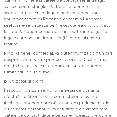
cum ar fi numele și datele de contact ale angajaților
sau ale contractanților Partenerilor comerciali în
scopul comunicărilor legate de executarea unui
anumit contract cu Partenerii comerciali. Această
prelucrare se bazează pe (i) executarea unui contract
la care Partenerii comerciali sunt parte, (ii) obligațiile
legale care ne sunt impuse și (iii) interesul nostru
legitim.
Fiind Partener comercial, vă putem furniza comunicări
despre noile noastre produse și servicii. Dacă nu mai
doriți să primiți aceste comunicări, puteți renunța
trimițându-ne un e-mail.
b.
Utilizatori și clienți:
În scopul furnizării serviciilor, a livrării de bunuri și
efectuării plăților în baza contractelor relevante
(inclusiv a abonamentelor), vă putem prelucra datele
cu caracter personal, cum ar fi datele de identificare,
datele de contact, datele bancare. Această prelucrare