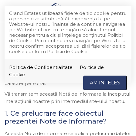
Grand Estates utilizează fişiere de tip cookie pentru
a personaliza și îmbunătăți experiența ta pe
Website-ul nostru. Înainte de a continua navigarea
pe Website-ul nostru te rugăm să aloci timpul
POLITICA DE
necesar pentru a citi și înțelege conținutul Politicii
de Cookie. Prin continuarea navigării pe Website-ul
CONFIDENŢIALITATE
nostru confirmi acceptarea utilizării fişierelor de tip
cookie conform Politicii de Cookie.
Grand Estates
în calitate de operator de date vă
Politica de Confidentialitate
Politica de
transmitem această Notă de informare pentru a vă
Cookie
explica modul în care prelucrăm și protejăm datele cu
AM INTELES
caracter personal.
Vă transmitem această Notă de informare la începutul
interacțiunii noastre prin intermediul site-ului noastu.
1. Ce prelucrare face obiectul
prezentei Note de Informare?
Această Notă de informare se aplică prelucrării datelor