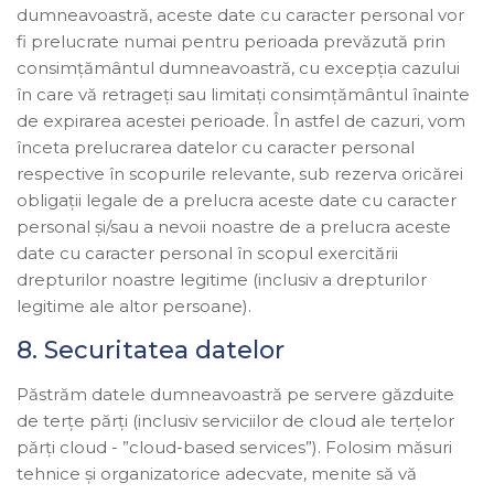
dumneavoastră, aceste date cu caracter personal vor
fi prelucrate numai pentru perioada prevăzută prin
consimțământul dumneavoastră, cu excepția cazului
în care vă retrageți sau limitați consimțământul înainte
de expirarea acestei perioade. În astfel de cazuri, vom
înceta prelucrarea datelor cu caracter personal
respective în scopurile relevante, sub rezerva oricărei
obligații legale de a prelucra aceste date cu caracter
personal și/sau a nevoii noastre de a prelucra aceste
date cu caracter personal în scopul exercitării
drepturilor noastre legitime (inclusiv a drepturilor
legitime ale altor persoane).
8. Securitatea datelor
Păstrăm datele dumneavoastră pe servere găzduite
de terțe părți (inclusiv serviciilor de cloud ale terţelor
părţi cloud - ”cloud-based services”). Folosim măsuri
tehnice și organizatorice adecvate, menite să vă