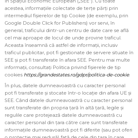
în Spațiul Economic European („SEE”). Cu toate
acestea, informațiile colectate de terțe părți prin
intermediul fișierelor de tip Cookie (de exemplu, prin
Google Double Click for Publishers) vor servi, în
general, traficului dintr-un centru de date care se află
cel mai aproape de locul de unde provine traficul.
Aceasta înseamnă că astfel de informații, inclusiv
traficul publicitar, pot fi gestionate de servere situate în
SEE și pot fi transferate în afara SEE. Pentru mai multe
informații, consultați Politica privind fișierele de tip
cookies
https://grandestates.ro/gdpr/politica-de-cookie
.
În plus, datele dumneavoastră cu caracter personal
pot fi transferate și stocate într-o locație din afara UE și
SEE. Când datele dumneavoastră cu caracter personal
sunt transferate din propria țară în altă țară, legile și
regulile care protejează datele dumneavoastră cu
caracter personal din țara către care sunt transferate
informațiile dumneavoastră pot fi diferite (sau pot oferi
o protecție mai redusă) față de cele din țara în care