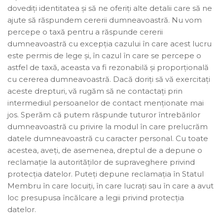
dovediți identitatea și să ne oferiți alte detalii care să ne
ajute să răspundem cererii dumneavoastră. Nu vom
percepe o taxă pentru a răspunde cererii
dumneavoastră cu excepția cazului în care acest lucru
este permis de lege și, în cazul în care se percepe o
astfel de taxă, aceasta va fi rezonabilă și proporțională
cu cererea dumneavoastră. Dacă doriți să vă exercitați
aceste drepturi, vă rugăm să ne contactați prin
intermediul persoanelor de contact menționate mai
jos. Sperăm că putem răspunde tuturor întrebărilor
dumneavoastră cu privire la modul în care prelucrăm
datele dumneavoastră cu caracter personal. Cu toate
acestea, aveți, de asemenea, dreptul de a depune o
reclamație la autorităților de supraveghere privind
protecția datelor. Puteți depune reclamația în Statul
Membru în care locuiți, în care lucrați sau în care a avut
loc presupusa încălcare a legii privind protecția
datelor.