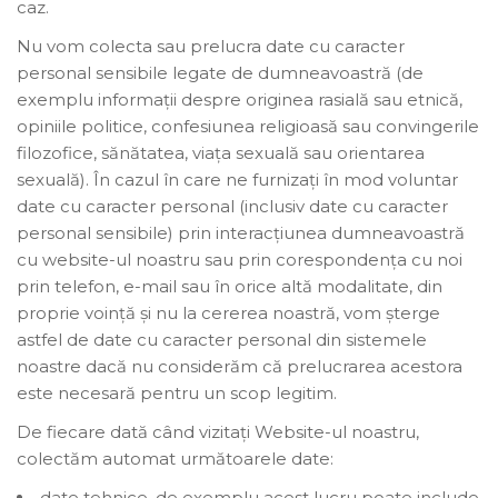
caz.
Nu vom colecta sau prelucra date cu caracter
personal sensibile legate de dumneavoastră (de
exemplu informații despre originea rasială sau etnică,
opiniile politice, confesiunea religioasă sau convingerile
filozofice, sănătatea, viața sexuală sau orientarea
sexuală). În cazul în care ne furnizați în mod voluntar
date cu caracter personal (inclusiv date cu caracter
personal sensibile) prin interacțiunea dumneavoastră
cu website-ul noastru sau prin corespondența cu noi
prin telefon, e-mail sau în orice altă modalitate, din
proprie voință și nu la cererea noastră, vom șterge
astfel de date cu caracter personal din sistemele
noastre dacă nu considerăm că prelucrarea acestora
este necesară pentru un scop legitim.
De fiecare dată când vizitați Website-ul noastru,
colectăm automat următoarele date:
date tehnice, de exemplu acest lucru poate include