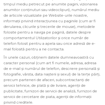
timpul mediu petrecut pe anumite pagini, vizionarea
anumitor conținuturi sau videoclipuri), numărul mediu
de articole vizualizate pe Website-urile noastre,
informații privind interacțiunea cu paginile (cum ar fi
derularea, clicurile și trecerile de mouse), metodele
folosite pentru a naviga pe pagină, datele despre
comportamentul Utilizatorilor și orice număr de
telefon folosit pentru a apela sau orice adresă de e-
mail folosită pentru a ne contacta.
În unele cazuri, obținem datele dumneavoastră cu
caracter personal (cum art fi numele, adresa, adresa
de e-mail și numărul de telefon, descriere personală și
fotografie, vârsta, data nașterii și sexul) de la terțe părți,
precum parteneri de afaceri, subcontractanți de
servicii tehnice, de plată și de livrare, agenții de
publicitate, furnizori de servicii de analiză, furnizori de
servicii de cercetare de piata, agenții de informații
privind creditele.