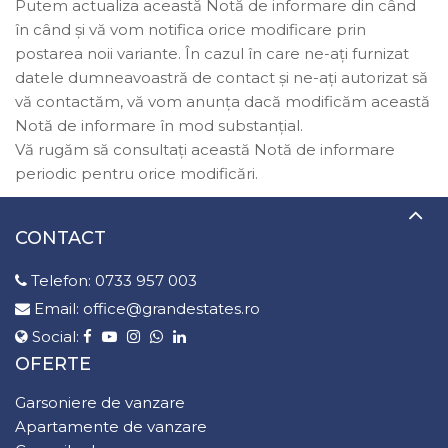
Putem actualiza această Notă de informare din când
în când și vă vom notifica orice modificare prin
postarea noii variante. În cazul în care ne-ați furnizat
datele dumneavoastră de contact și ne-ați autorizat să
vă contactăm, vă vom anunța dacă modificăm această
Notă de informare în mod substanțial.
Vă rugăm să consultați această Notă de informare
periodic pentru orice modificări.
CONTACT
Telefon:
0733 957 003
Email:
office@grandestates.ro
Social:
OFERTE
Garsoniere de vanzare
Apartamente de vanzare