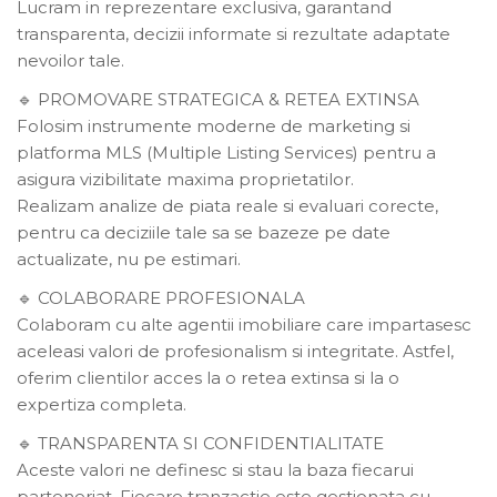
Lucram in reprezentare exclusiva, garantand
transparenta, decizii informate si rezultate adaptate
nevoilor tale.
PROMOVARE STRATEGICA & RETEA EXTINSA
🔹
Folosim instrumente moderne de marketing si
platforma MLS (Multiple Listing Services) pentru a
asigura vizibilitate maxima proprietatilor.
Realizam analize de piata reale si evaluari corecte,
pentru ca deciziile tale sa se bazeze pe date
actualizate, nu pe estimari.
COLABORARE PROFESIONALA
🔹
Colaboram cu alte agentii imobiliare care impartasesc
aceleasi valori de profesionalism si integritate. Astfel,
oferim clientilor acces la o retea extinsa si la o
expertiza completa.
TRANSPARENTA SI CONFIDENTIALITATE
🔹
Aceste valori ne definesc si stau la baza fiecarui
parteneriat. Fiecare tranzactie este gestionata cu