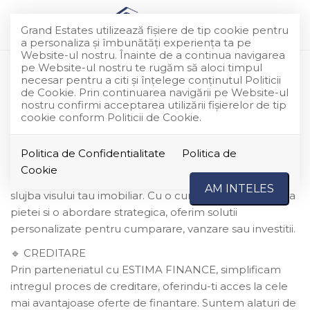
Grand Estates utilizează fişiere de tip cookie pentru
a personaliza și îmbunătăți experiența ta pe
Website-ul nostru. Înainte de a continua navigarea
pe Website-ul nostru te rugăm să aloci timpul
necesar pentru a citi și înțelege conținutul Politicii
Despre noi
de Cookie. Prin continuarea navigării pe Website-ul
nostru confirmi acceptarea utilizării fişierelor de tip
cookie conform Politicii de Cookie.
GRAND ESTATES — Transformam obiectivele
Politica de Confidentialitate
Politica de
imobiliare in realitate
Cookie
La GRAND ESTATES, punem experienta si pasiunea in
AM INTELES
slujba visului tau imobiliar. Cu o cunoastere profunda a
pietei si o abordare strategica, oferim solutii
personalizate pentru cumparare, vanzare sau investitii.
CREDITARE
🔹
Prin parteneriatul cu ESTIMA FINANCE, simplificam
intregul proces de creditare, oferindu-ti acces la cele
mai avantajoase oferte de finantare. Suntem alaturi de