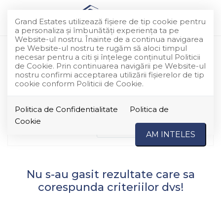
Grand Estates utilizează fişiere de tip cookie pentru
a personaliza și îmbunătăți experiența ta pe
Website-ul nostru. Înainte de a continua navigarea
pe Website-ul nostru te rugăm să aloci timpul
Apartamente de vanzare in
necesar pentru a citi și înțelege conținutul Politicii
de Cookie. Prin continuarea navigării pe Website-ul
Bucuresti Aparatorii Patriei
nostru confirmi acceptarea utilizării fişierelor de tip
cookie conform Politicii de Cookie.
Au fost gasite 0 oferte
Politica de Confidentialitate
Politica de
Cookie
Ordoneaza dupa
Cele mai noi
AM INTELES
Nu s-au gasit rezultate care sa
corespunda criteriilor dvs!