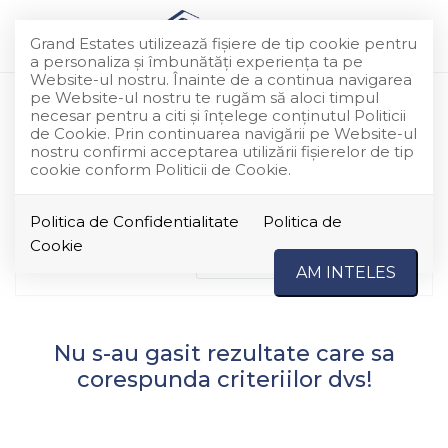
Grand Estates utilizează fişiere de tip cookie pentru
a personaliza și îmbunătăți experiența ta pe
Website-ul nostru. Înainte de a continua navigarea
pe Website-ul nostru te rugăm să aloci timpul
Apartamente de vanzare in
necesar pentru a citi și înțelege conținutul Politicii
de Cookie. Prin continuarea navigării pe Website-ul
Bucuresti Rahova
nostru confirmi acceptarea utilizării fişierelor de tip
cookie conform Politicii de Cookie.
Au fost gasite 0 oferte
Politica de Confidentialitate
Politica de
Cookie
Ordoneaza dupa
Cele mai noi
AM INTELES
Nu s-au gasit rezultate care sa
corespunda criteriilor dvs!