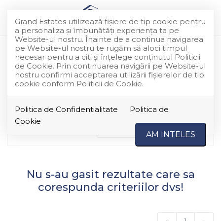
Grand Estates utilizează fişiere de tip cookie pentru
a personaliza și îmbunătăți experiența ta pe
Website-ul nostru. Înainte de a continua navigarea
pe Website-ul nostru te rugăm să aloci timpul
Apartamente de vanzare in
necesar pentru a citi și înțelege conținutul Politicii
de Cookie. Prin continuarea navigării pe Website-ul
Bucuresti pagina 2
nostru confirmi acceptarea utilizării fişierelor de tip
cookie conform Politicii de Cookie.
Au fost gasite 11 oferte
Politica de Confidentialitate
Politica de
Cookie
Ordoneaza dupa
Cele mai noi
AM INTELES
Nu s-au gasit rezultate care sa
corespunda criteriilor dvs!