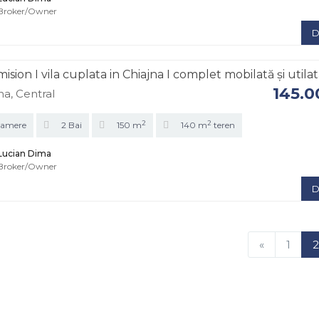
Broker/Owner
D
ision I vila cuplata in Chiajna I complet mobilată și utila
145.
na, Central
2
2
Camere
2 Bai
150 m
140 m
teren
Lucian Dima
Broker/Owner
D
«
1
2