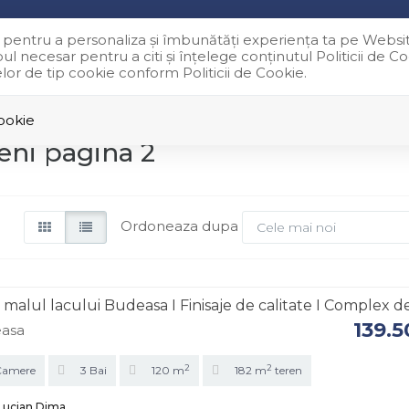
ie pentru a personaliza și îmbunătăți experiența ta pe Websi
l necesar pentru a citi și înțelege conținutul Politicii de C
ACASA
VANZARI
INCHIRIERI
relor de tip cookie conform Politicii de Cookie.
Cookie
eni pagina 2
Ordoneaza dupa
Cele mai noi
e malul lacului Budeasa I Finisaje de calitate I Complex de
139.
asa
2
2
Camere
3 Bai
120 m
182 m
teren
Lucian Dima