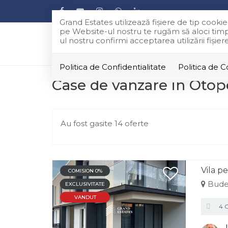
Grand Estates utilizează fişiere de tip cook
pe Website-ul nostru te rugăm să aloci timpu
ul nostru confirmi acceptarea utilizării fişie
Politica de Confidentialitate
Politica de 
Case de vanzare in Otop
Au fost gasite 14 oferte
Vila p
COMISION 0%
Bude
EXCLUSIVITATE
VANDUT
4 