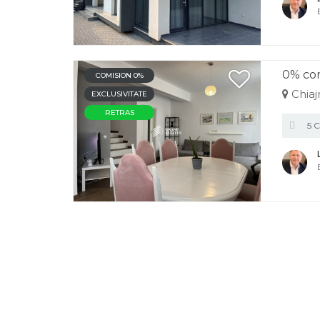
0% com
COMISION 0%
Chiaj
EXCLUSIVITATE
RETRAS
5 