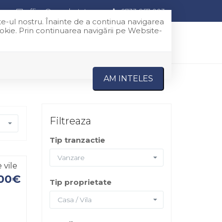
office@grandestates.ro
0733-957-003
te-ul nostru. Înainte de a continua navigarea
ookie. Prin continuarea navigării pe Website-
DESPRE NOI
SERVICII
CONTACT
AM INTELES
Filtreaza
Tip tranzactie
Vanzare
 vile
500€
Tip proprietate
Casa / Vila