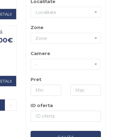
Localitate
Localitate
ETALII
Zone
tă
Zone
000€
Camere
-
Pret
ETALII
»
ID oferta