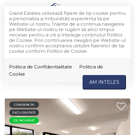
Grand Estates utilizează fişiere de tip cookie pentru
a personaliza și îmbunătăți experiența ta pe
Website-ul nostru. Înainte de a continua navigarea
pe Website-ul nostru te rugăm să aloci timpul
Spatii birouri de inchiriat in
necesar pentru a citi și înțelege conținutul Politicii
de Cookie. Prin continuarea navigării pe Website-ul
Corbeanca
nostru confirmi acceptarea utilizării fişierelor de tip
cookie conform Politicii de Cookie.
Au fost gasite 1 oferte
Politica de Confidentialitate
Politica de
Cookie
Ordoneaza dupa
Cele mai noi
AM INTELES
COMISION 0%
EXCLUSIVITATE
DE INCHIRIAT