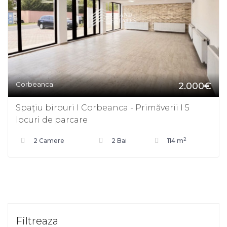
Corbeanca
2.000€
Spațiu birouri I Corbeanca - Primăverii I 5
locuri de parcare
2
2 Camere
2 Bai
114 m
Filtreaza